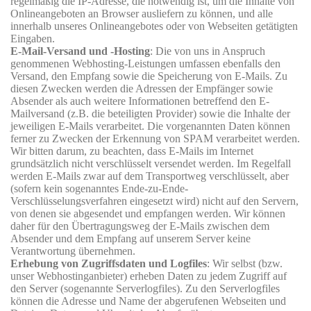
regelmäßig die IP-Adresse, die notwendig ist, um die Inhalte von
Onlineangeboten an Browser ausliefern zu können, und alle
innerhalb unseres Onlineangebotes oder von Webseiten getätigten
Eingaben.
E-Mail-Versand und -Hosting
: Die von uns in Anspruch
genommenen Webhosting-Leistungen umfassen ebenfalls den
Versand, den Empfang sowie die Speicherung von E-Mails. Zu
diesen Zwecken werden die Adressen der Empfänger sowie
Absender als auch weitere Informationen betreffend den E-
Mailversand (z.B. die beteiligten Provider) sowie die Inhalte der
jeweiligen E-Mails verarbeitet. Die vorgenannten Daten können
ferner zu Zwecken der Erkennung von SPAM verarbeitet werden.
Wir bitten darum, zu beachten, dass E-Mails im Internet
grundsätzlich nicht verschlüsselt versendet werden. Im Regelfall
werden E-Mails zwar auf dem Transportweg verschlüsselt, aber
(sofern kein sogenanntes Ende-zu-Ende-
Verschlüsselungsverfahren eingesetzt wird) nicht auf den Servern,
von denen sie abgesendet und empfangen werden. Wir können
daher für den Übertragungsweg der E-Mails zwischen dem
Absender und dem Empfang auf unserem Server keine
Verantwortung übernehmen.
Erhebung von Zugriffsdaten und Logfiles
: Wir selbst (bzw.
unser Webhostinganbieter) erheben Daten zu jedem Zugriff auf
den Server (sogenannte Serverlogfiles). Zu den Serverlogfiles
können die Adresse und Name der abgerufenen Webseiten und